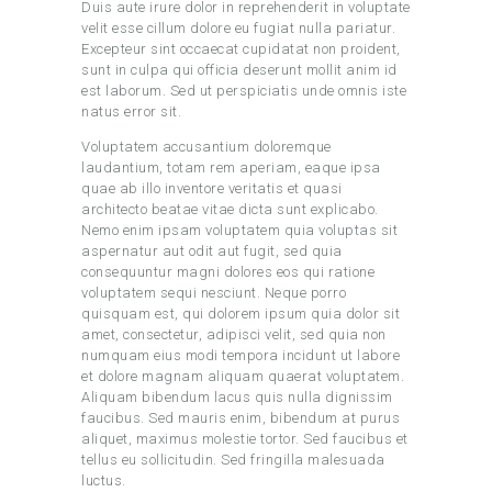
Duis aute irure dolor in reprehenderit in voluptate
velit esse cillum dolore eu fugiat nulla pariatur.
Excepteur sint occaecat cupidatat non proident,
sunt in culpa qui officia deserunt mollit anim id
est laborum. Sed ut perspiciatis unde omnis iste
natus error sit.
Voluptatem accusantium doloremque
laudantium, totam rem aperiam, eaque ipsa
quae ab illo inventore veritatis et quasi
architecto beatae vitae dicta sunt explicabo.
Nemo enim ipsam voluptatem quia voluptas sit
aspernatur aut odit aut fugit, sed quia
consequuntur magni dolores eos qui ratione
voluptatem sequi nesciunt. Neque porro
quisquam est, qui dolorem ipsum quia dolor sit
amet, consectetur, adipisci velit, sed quia non
numquam eius modi tempora incidunt ut labore
et dolore magnam aliquam quaerat voluptatem.
Aliquam bibendum lacus quis nulla dignissim
faucibus. Sed mauris enim, bibendum at purus
aliquet, maximus molestie tortor. Sed faucibus et
tellus eu sollicitudin. Sed fringilla malesuada
luctus.