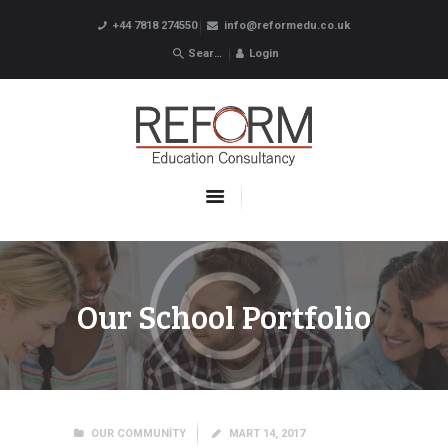
+44 7818 274550
info@reformedu.co.uk
Login
ABOUT US
SUMMER SCHOOLS
LANGUAGE SCHOOLS
UNDERGRADUATE /
POSTGRADUATE
CONTACTS
Our School Portfolio
OUR COMMUNITY
MART 14, 2017