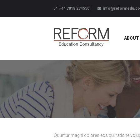
+44 7818 274550
info@reformedu.co
ABOUT
Quuntur magni dolores eos qui ratione volu