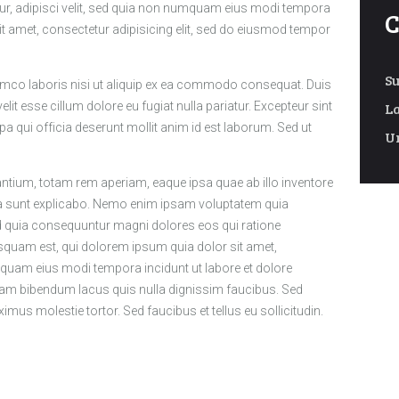
ur, adipisci velit, sed quia non numquam eius modi tempora
C
it amet, consectetur adipisicing elit, sed do eiusmod tempor
S
amco laboris nisi ut aliquip ex ea commodo consequat. Duis
L
velit esse cillum dolore eu fugiat nulla pariatur. Excepteur sint
pa qui officia deserunt mollit anim id est laborum. Sed ut
U
ium, totam rem aperiam, eaque ipsa quae ab illo inventore
icta sunt explicabo. Nemo enim ipsam voluptatem quia
sed quia consequuntur magni dolores eos qui ratione
squam est, qui dolorem ipsum quia dolor sit amet,
umquam eius modi tempora incidunt ut labore et dolore
m bibendum lacus quis nulla dignissim faucibus. Sed
mus molestie tortor. Sed faucibus et tellus eu sollicitudin.