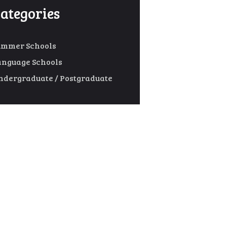
ategories
ummer Schools
anguage Schools
ndergraduate / Postgraduate