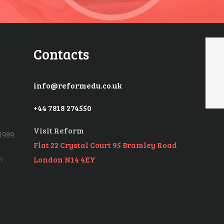
Contacts
info@reformedu.co.uk
+44 7818 274550
Visit Reform
1989.
Flat 22 Crystal Court 95 Bramley Road
n
London N14 4EY
n