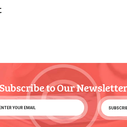
t
Subscribe to Our Newslette