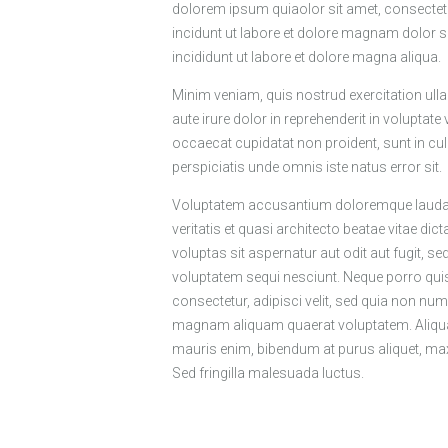
dolorem ipsum quiaolor sit amet, consectet
incidunt ut labore et dolore magnam dolor s
incididunt ut labore et dolore magna aliqua.
Minim veniam, quis nostrud exercitation ull
aute irure dolor in reprehenderit in voluptate 
occaecat cupidatat non proident, sunt in cul
perspiciatis unde omnis iste natus error sit.
Voluptatem accusantium doloremque laudant
veritatis et quasi architecto beatae vitae d
voluptas sit aspernatur aut odit aut fugit, 
voluptatem sequi nesciunt. Neque porro qui
consectetur, adipisci velit, sed quia non n
magnam aliquam quaerat voluptatem. Aliqua
mauris enim, bibendum at purus aliquet, maxi
Sed fringilla malesuada luctus.