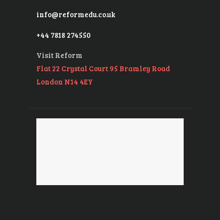
info@reformedu.co.uk
+44 7818 274550
Visit Reform
Flat 22 Crystal Court 95 Bramley Road
London N14 4EY