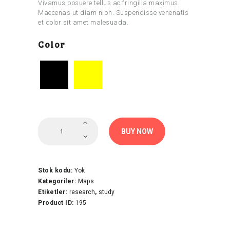
Vivamus posuere tellus ac fringilla maximus.
Maecenas ut diam nibh. Suspendisse venenatis
et dolor sit amet malesuada.
Color
Topographic
Maps
BUY NOW
adet
Stok kodu:
Yok
Kategoriler:
Maps
Etiketler:
research
,
study
Product ID:
195