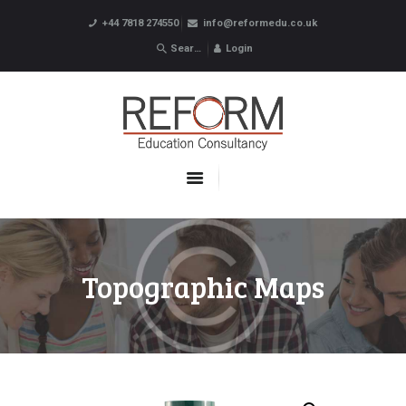
+44 7818 274550
info@reformedu.co.uk
Login
ABOUT US
SUMMER SCHOOLS
LANGUAGE SCHOOLS
UNDERGRADUATE /
POSTGRADUATE
CONTACTS
Topographic Maps