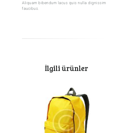
Aliquam bibendum lacus quis nulla dignissim
faucibus.
İlgili ürünler