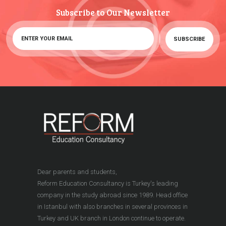
Subscribe to Our Newsletter
Dear parents and students,
Reform Education Consultancy is Turkey's leading
company in the study abroad since 1989. Head office
in Istanbul with also branches in several provinces in
Turkey and UK branch in London continue to operate.