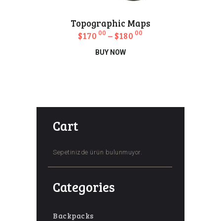
Topographic Maps
00
00
$
170
–
$
180
Bu
BUY NOW
ürünün
birden
fazla
varyasyonu
Cart
var.
Seçenekler
ürün
Sepetinizde ürün bulunmuyor.
sayfasından
seçilebilir
Categories
Backpacks