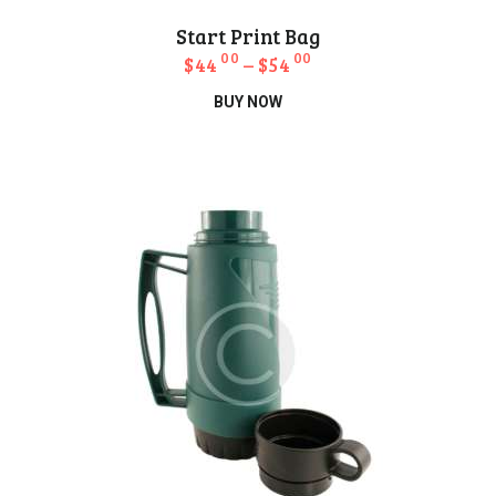
Start Print Bag
00
00
$
44
–
$
54
Bu
BUY NOW
ürünün
birden
fazla
varyasyonu
var.
Seçenekler
ürün
sayfasından
seçilebilir