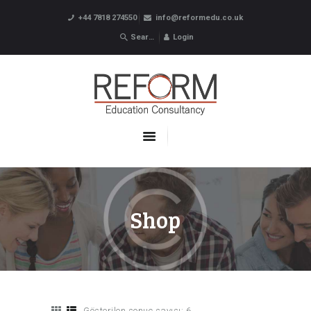
+44 7818 274550
info@reformedu.co.uk
Login
ABOUT US
SUMMER SCHOOLS
LANGUAGE SCHOOLS
UNDERGRADUATE /
POSTGRADUATE
CONTACTS
Shop
Gösterilen sonuç sayısı: 6