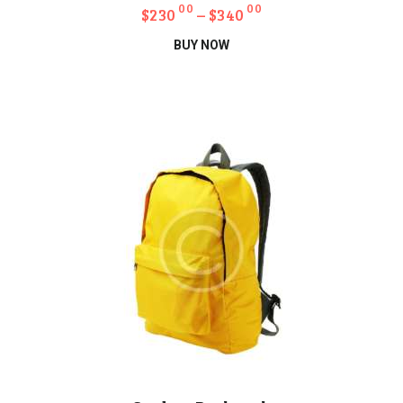
00
00
$
230
–
$
340
Bu
BUY NOW
ürünün
birden
fazla
varyasyonu
var.
Seçenekler
ürün
sayfasından
seçilebilir