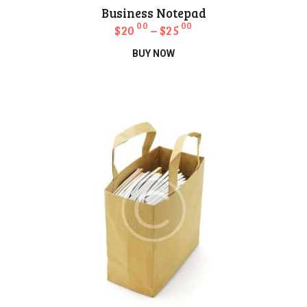
Business Notepad
00
00
$
20
–
$
25
Bu
BUY NOW
ürünün
birden
fazla
varyasyonu
var.
Seçenekler
ürün
sayfasından
seçilebilir