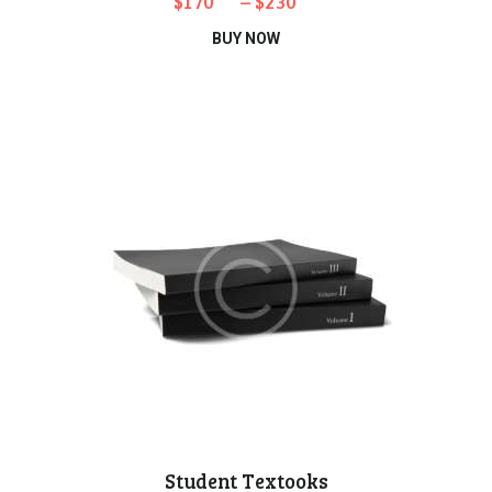
$
170
–
$
230
Bu
BUY NOW
ürünün
birden
fazla
varyasyonu
var.
Seçenekler
ürün
sayfasından
seçilebilir
Student Textooks