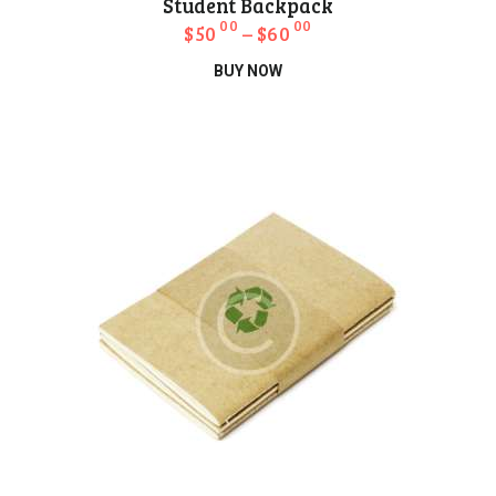
Student Backpack
00
00
$
50
–
$
60
Bu
BUY NOW
ürünün
birden
fazla
varyasyonu
var.
Seçenekler
ürün
sayfasından
seçilebilir