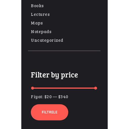
Books
Lectures
Maps
Notepads
Uncategorized
Filter by price
Fiyat:
$20
—
$340
En
En
düşük
yüksek
FILTRELE
fiyat
fiyat